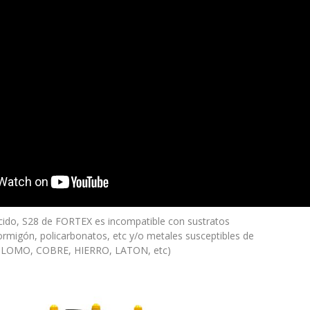
ido, S28 de FORTEX es incompatible con sustratos
ormigón, policarbonatos, etc y/o metales susceptibles de
 PLOMO, COBRE, HIERRO, LATON, etc)