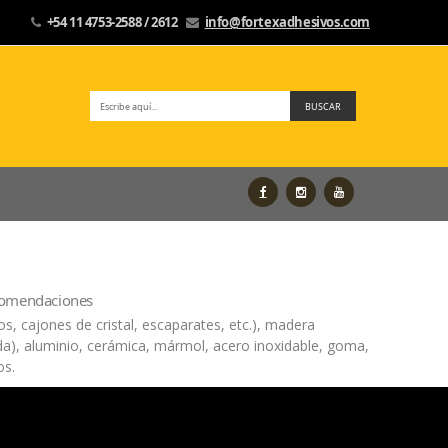
+54 11 4753-2588 / 2612
info@fortexadhesivos.com
BUSCAR
ecomendaciones
ios, cajones de cristal, escaparates, etc.), madera
ada), aluminio, cerámica, mármol, acero inoxidable, goma,
ros.