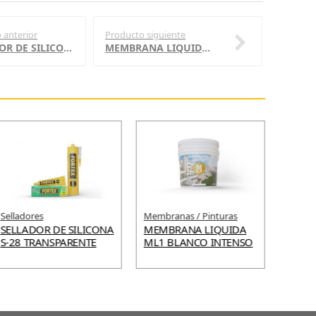
 anterior
Producto siguiente
SELLADOR DE SILICONA S-28 BLANCA
MEMBRANA LIQUIDA ML1 BLANCO INTENSO
Selladores
Membranas / Pinturas
Cemen
SELLADOR DE SILICONA
MEMBRANA LIQUIDA
CEME
S-28 TRANSPARENTE
ML1 BLANCO INTENSO
CONT