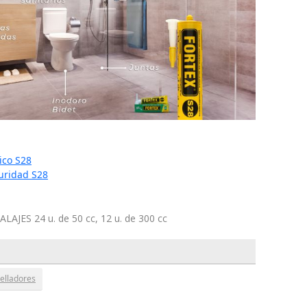
ico S28
uridad S28
LAJES 24 u. de 50 cc, 12 u. de 300 cc
elladores