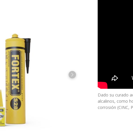
Dado su curado ac
alcalinos, como h
corrosión (CINC,