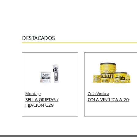
DESTACADOS
Montaje
Cola Vinílica
36
SELLA GRIETAS /
COLA VINÍLICA A-20
FIJACIÓN G29