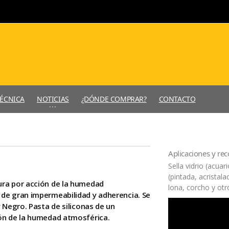
TÉCNICA
NOTICIAS
¿DÓNDE COMPRAR?
CONTACTO
Aplicaciones y r
Sella vidrio (acuar
(pintada, acristal
ra por acción de la humedad
lona, corcho y ot
de gran impermeabilidad y adherencia. Se
 Negro. Pasta de siliconas de un
ón de la humedad atmosférica.