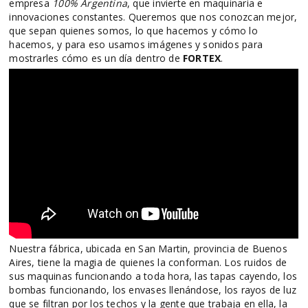
empresa
100% Argentina
, que invierte en maquinaria e
innovaciones constantes. Queremos que nos conozcan mejor,
que sepan quienes somos, lo que hacemos y cómo lo
hacemos, y para eso usamos imágenes y sonidos para
mostrarles cómo es un día dentro de
FORTEX
.
Nuestra fábrica, ubicada en San Martin, provincia de Buenos
Aires, tiene la magia de quienes la conforman. Los ruidos de
sus maquinas funcionando a toda hora, las tapas cayendo, los
bombas funcionando, los envases llenándose, los rayos de luz
que se filtran por los techos y la gente que trabaja en ella, la